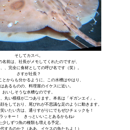
そしてカスベ。
の名前は、社長がメモしてくれたのですが、
、、、完全に食材としての呼び名です（笑）。
さすが社長？
ことからも分かるように、この水槽はやはり、
ではあるものの、料理屋のイケスに近い。
おいしそうな水槽なのです。
は、丸い模様が二つあります。本名は「ギガンエイ」。
な顔をしており、尾びれが不思議な足のように動きます。
て笑いたい方は、通りすがりにでもぜひチェックを！
ラッキー！ きっといいことあるかもね♪
た少しずつ魚の種類も増える予定。
交代するのか？（ああ、イケスの魚たちよ！）