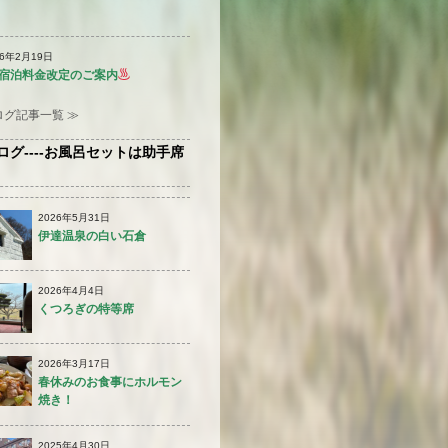
26年2月19日
宿泊料金改定のご案内
ログ記事一覧 ≫
ログ----お風呂セットは助手席
2026年5月31日
伊達温泉の白い石倉
2026年4月4日
くつろぎの特等席
2026年3月17日
春休みのお食事にホルモン
焼き！
2025年4月30日