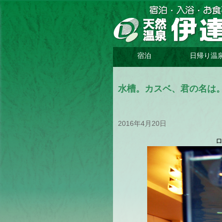
宿泊
日帰り温
概
お
温
概
温
要/
部
泉
要/
泉
水槽。カスベ、君の名は
料
屋
紹
料
紹
金
案
介
金
介
内
2016年4月20日