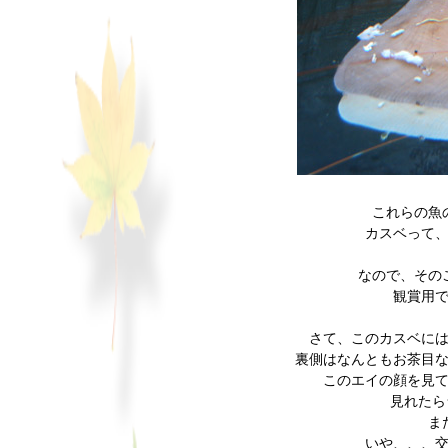
これらの魚
カスベって
なので、その
観賞用
さて、このカスベに
裏側はなんともお茶目
このエイの顔を見
見れたら
ま
いや、、、