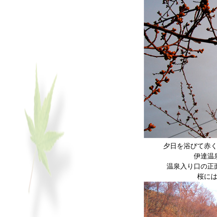
夕日を浴びて赤
伊達温
温泉入り口の正
桜に