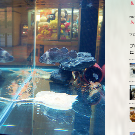
20
ブ
ブ
に