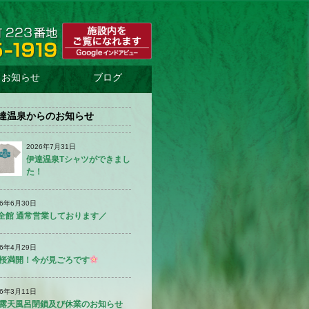
お知らせ
ブログ
売
温
食
周
店
泉
堂
辺
達温泉からのお知らせ
に
に
に
に
て
て
て
て
2026年7月31日
伊達温泉Tシャツができまし
た！
26年6月30日
全館 通常営業しております／
26年4月29日
桜満開！今が見ごろです
26年3月11日
露天風呂閉鎖及び休業のお知らせ