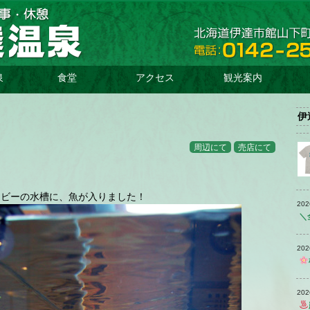
泉
食堂
アクセス
観光案内
食
メ
堂/
ニ
伊
。
概
ュ
要
ー
周辺にて
売店にて
ロビーの水槽に、魚が入りました！
20
＼
20
20