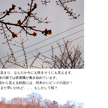
く染まり、なんだか今にも咲きそうにも見えます。
泉の畑では耕運機が働き始めています。
面から見える斜面には、何本かにピンクの花が！
はまだ早いけれど、、、もしかして桜？